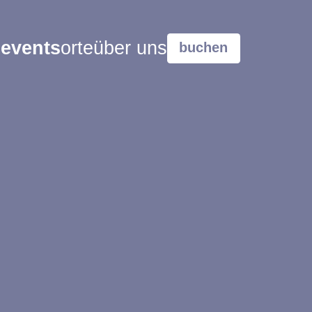
events
orte
über uns
buchen