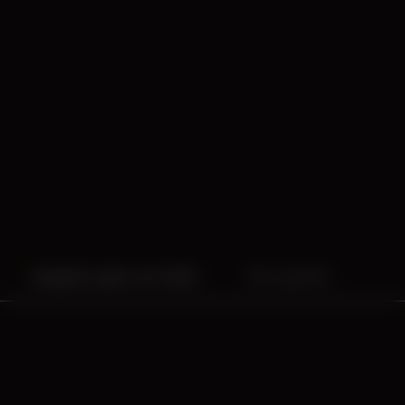
ziegelei open air 2018
line-up
infos