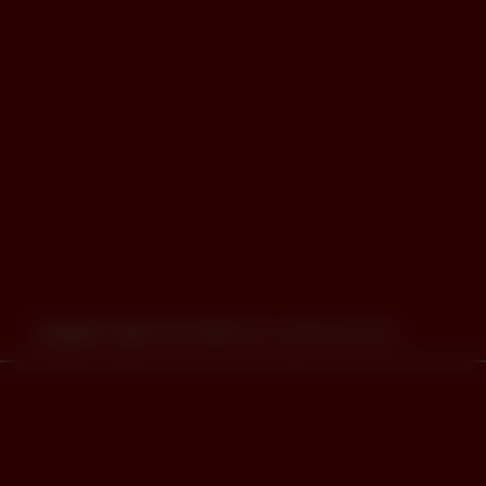
ziegelei open air 2019
line-up
tickets
infos