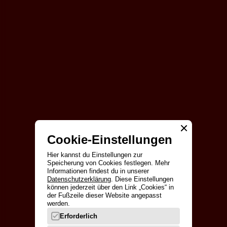
Facebook
YouTube
Spotify
Cookie-Einstellungen
Hier kannst du Einstellungen zur
Speicherung von Cookies festlegen. Mehr
Infor­mationen findest du in unserer
Datenschutz­erklärung
. Diese Einstellungen
können jederzeit über den Link „Cookies“ in
der Fußzeile dieser Website angepasst
werden.
Erforderlich