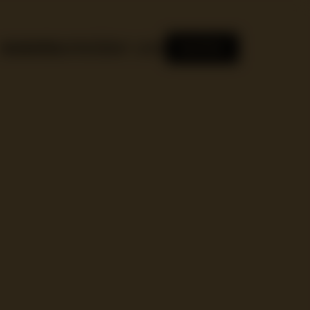
events
orte
über uns
buchen