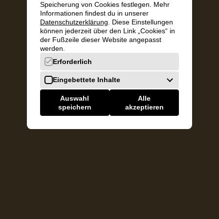
Speicherung von Cookies festlegen. Mehr
Infor­mationen findest du in unserer
Datenschutz­erklärung
. Diese Einstellungen
können jederzeit über den Link „Cookies“ in
der Fußzeile dieser Website angepasst
werden.
Erforderlich
Eingebettete Inhalte
Eingebettete Inhalte (z.B.
YouTube
oder
Auswahl
Alle
Vimeo
) sind standardmäßig deaktiviert,
speichern
akzeptieren
da Cookies zur Anzeige dieser Inhalte
ggf. erforderlich sind.